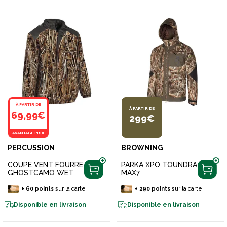
À PARTIR DE
À PARTIR DE
69,99€
299€
AVANTAGE PRIX
PERCUSSION
BROWNING
COUPE VENT FOURRE
PARKA XPO TOUNDRA
GHOSTCAMO WET
MAX7
+
60
points
sur la carte
+
290
points
sur la carte
Disponible en livraison
Disponible en livraison