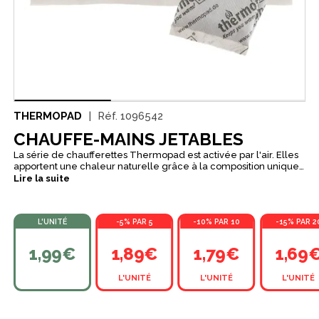
THERMOPAD
Réf.
1096542
CHAUFFE-MAINS JETABLES
La série de chaufferettes Thermopad est activée par l'air. Elles
apportent une chaleur naturelle grâce à la composition unique
du contenu. Elles chauffent jusqu'à 45°C (113°F) et gardent une
Lire la suite
température moyenne de 37°C (98.6°F) jusqu'à 12 heures. En
version chauffe mains, elles se placent entre la main et le gant
ou directement à l'intérieur de poches repose mains.
L'UNITÉ
-5% PAR 5
-10% PAR 10
-15% PAR 2
1,99€
1,89€
1,79€
1,69
L'UNITÉ
L'UNITÉ
L'UNITÉ