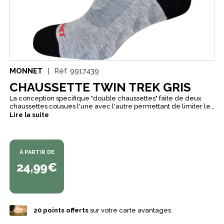
MONNET
Réf.
9917439
CHAUSSETTE TWIN TREK GRIS
La conception spécifique "double chaussettes" faite de deux
chaussettes cousues l'une avec l'autre permettant de limiter les
frottements et donc les échauffements entre le pied et la
Lire la suite
chaussette. Ce qui en fait une chaussette particulièrement
adaptée aux pieds sensibles tout en offrant un confort qui
satisfera les marcheurs les plus exigeants. Maille fine aérée,
protection ergonomique latérale et protection talon d'achille.
À PARTIR DE
24,99€
20
points offerts
sur votre carte avantages