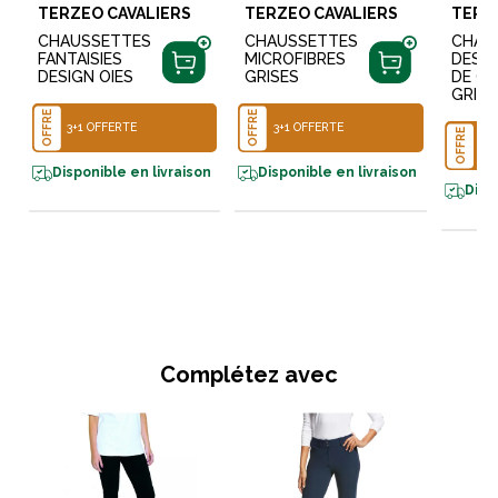
TERZEO CAVALIERS
TERZEO CAVALIERS
TERZ
CHAUSSETTES
CHAUSSETTES
CHAU
FANTAISIES
MICROFIBRES
DESIG
DESIGN OIES
GRISES
DE C
GRISE
OFFRE
OFFRE
3+1 OFFERTE
3+1 OFFERTE
OFFRE
3+
Disponible en livraison
Disponible en livraison
Disp
Complétez avec