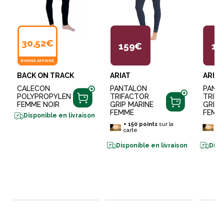
30,52€
159€
15
BONNE AFFAIRE
BACK ON TRACK
ARIAT
ARIAT
CALECON
PANTALON
PANT
POLYPROPYLEN
TRIFACTOR
TRIF
FEMME NOIR
GRIP MARINE
GRIP 
FEMME
FEMM
Disponible en livraison
+
150
points
sur la
+
1
carte
ca
Disponible en livraison
Disp