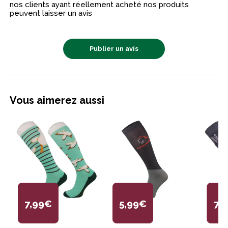
nos clients ayant réellement acheté nos produits
peuvent laisser un avis
Publier un avis
Vous aimerez aussi
7,99€
5,99€
7,