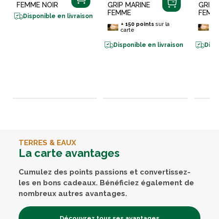
FEMME NOIR
GRIP MARINE
GRIP 
FEMME
FEMM
Disponible en livraison
+
150
points
sur la
+
1
carte
ca
Disponible en livraison
Disp
TERRES & EAUX
La carte avantages
Cumulez des points passions et convertissez-
les en bons cadeaux. Bénéficiez également de
nombreux autres avantages.
Découvrez tous ses avantages