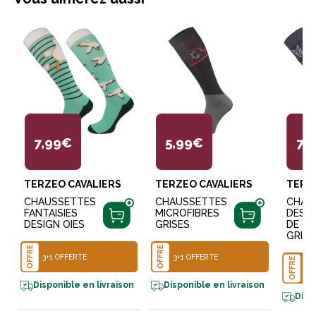
7,99€
5,99€
7,
TERZEO CAVALIERS
TERZEO CAVALIERS
TERZ
CHAUSSETTES
CHAUSSETTES
CHAU
FANTAISIES
MICROFIBRES
DESIG
DESIGN OIES
GRISES
DE C
GRISE
OFFRE
OFFRE
3+1 OFFERTE
3+1 OFFERTE
OFFRE
3+
Disponible en livraison
Disponible en livraison
Disp