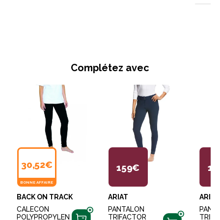
Complétez avec
30,52€
159€
15
BONNE AFFAIRE
BACK ON TRACK
ARIAT
ARIAT
CALECON
PANTALON
PANT
POLYPROPYLEN
TRIFACTOR
TRIF