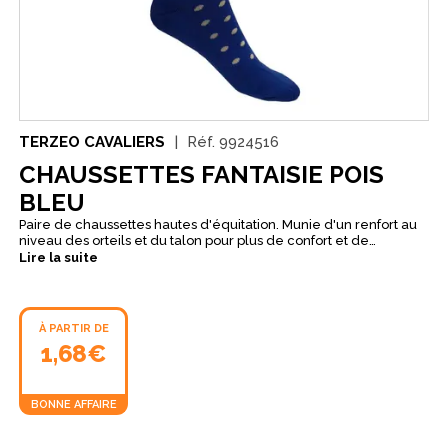
TERZEO CAVALIERS
Réf.
9924516
CHAUSSETTES FANTAISIE POIS
BLEU
Paire de chaussettes hautes d'équitation. Munie d'un renfort au
niveau des orteils et du talon pour plus de confort et de
résistance. Motifs fantaisies. La bande élastique offre un
Lire la suite
maintien parfait.
À PARTIR DE
1,68€
BONNE AFFAIRE