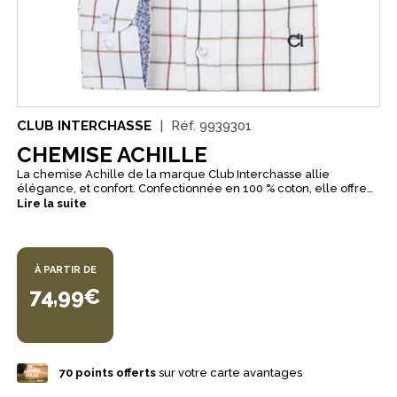
CLUB INTERCHASSE
Réf.
9939301
CHEMISE ACHILLE
La chemise Achille de la marque Club Interchasse allie
élégance, et confort. Confectionnée en 100 % coton, elle offre
un toucher agréable et un excellent confort au quotidien
Lire la suite
comme lors de vos sorties de chasse. Ses détails soignés lui
apportent un style raffiné et original : coudières, intérieur du col
et poignets en opposition de couleur. Son col boutonné invisible
assure un maintien impeccable tout en restant discret. La
À PARTIR DE
chemise est également dotée d’une poche plaquée pratique
et fonctionnelle.
74,99€
70
points offerts
sur votre carte avantages