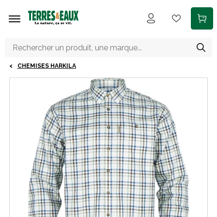
Aller au contenu principal
CHEMISES HARKILA