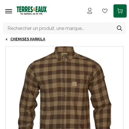
Aller au contenu principal
CHEMISES HARKILA