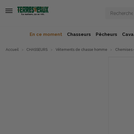
Aller au contenu principal
En ce moment
Chasseurs
Pêcheurs
Caval
Accueil
CHASSEURS
Vêtements de chasse homme
Chemises 