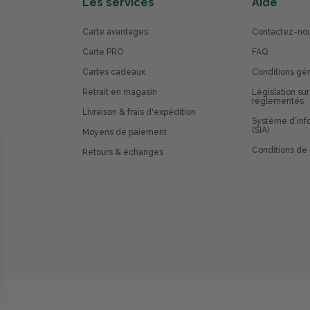
Les services
Aide
Carte avantages
Contactez-no
Carte PRO
FAQ
Cartes cadeaux
Conditions gé
Retrait en magasin
Législation sur
réglementés
Livraison & frais d'expédition
Système d’info
(SIA)
Moyens de paiement
Conditions de 
Retours & échanges