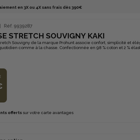
aiement en 3X ou 4X sans frais dès 390€
Réf.
9939287
SE STRETCH SOUVIGNY KAKI
retch Souvigny de la marque Prohunt associe confort, simplicité et él
uotidien comme à la chasse. Confectionnée en 98 % coton et 2 % élas
nde aisance de mouvement et un confort agréable tout au long de la 
l à pointes boutonnées, elle affiche un style classique. Sa poche poitri
le. Polyvalente et facile à porter, la chemise stretch Souvigny
ssi bien pour vos sorties de chasse que pour une tenue décontractée a
E
€
nts offerts
sur votre carte avantages