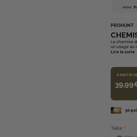
P
PROHUNT
CHEMI
La chemise st
un usage au q
offre une gra
Lire la suite
Dotée d’un co
une touche pratique et fonctionnel
est idéale au
À PARTIR D
39,99
30
poi
Taille