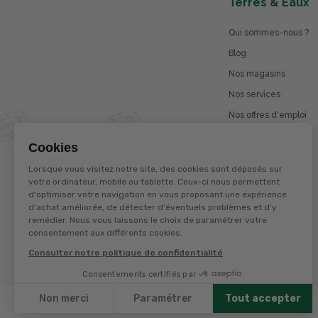
Terres & Eaux
Qui sommes-nous ?
Blog
Nos magasins
Nos services
Nos offres d'emploi
Catalogues en ligne
Cookies
Jeu concours
Lorsque vous visitez notre site, des cookies sont déposés sur
La marque Terzéo
votre ordinateur, mobile ou tablette. Ceux-ci nous permettent
d'optimiser votre navigation en vous proposant une expérience
d'achat améliorée, de détecter d'éventuels problèmes et d'y
remédier. Nous vous laissons le choix de paramétrer votre
© Terres et eaux 2026
consentement aux différents cookies.
Politique de confidentialité
Mentions légales
Consulter notre politique de confidentialité
CGV
Consentements certifiés par
Non merci
Paramétrer
Tout accepter