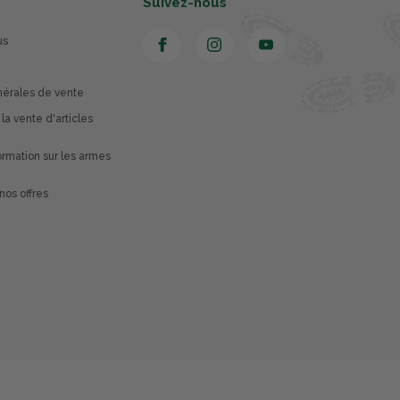
Suivez-nous
us
nérales de vente
 la vente d'articles
rmation sur les armes
nos offres