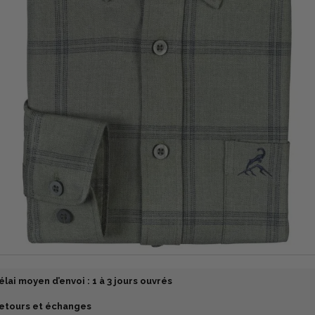
élai moyen d’envoi : 1 à 3 jours ouvrés
etours et échanges