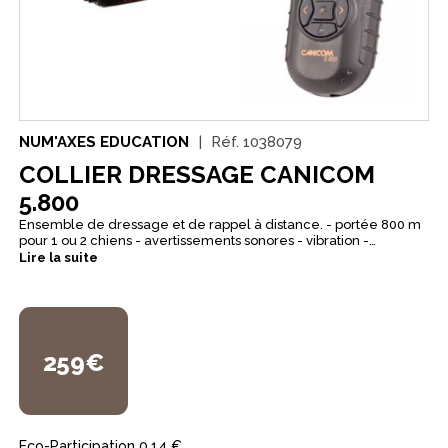
NUM'AXES EDUCATION
Réf.
1038079
COLLIER DRESSAGE CANICOM
5.800
Ensemble de dressage et de rappel à distance. - portée 800 m
pour 1 ou 2 chiens - avertissements sonores - vibration -
stimulations électrostatiques réglables - collier étanche à
Lire la suite
l'immersion
259€
Eco-Participation
0,14 €