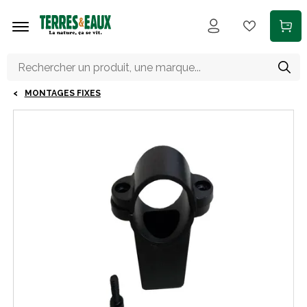
Aller au contenu principal
MONTAGES FIXES