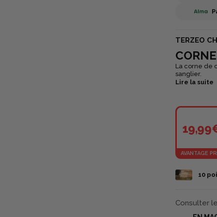
P
TERZEO C
CORNE
La corne de c
sanglier.
Lire la suite
19,99
AVANTAGE PR
10
poi
Consulter l