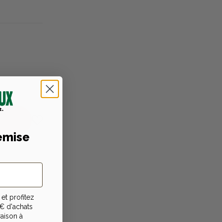
emise
niques
et profitez
€ d'achats
raison à
rnée d'un