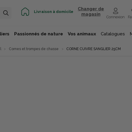
Changer de
Livraison à domicile
magasin
Connexion
Fa
iers
Passionnés de nature
Vos animaux
Catalogues
l
Cornes et trompes de chasse
CORNE CUIVRE SANGLIER 25CM