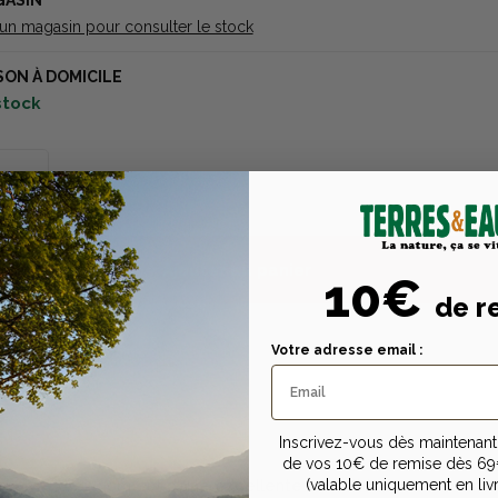
GASIN
 un magasin pour consulter le stock
SON À DOMICILE
 stock
Ajouter au panier
10€
de r
Votre adresse email :
Description
Caractéristiques tech
Inscrivez-vous dès maintenant 
de vos 10€ de remise dès 69
n
(valable uniquement en liv
 cuivre de 25 cm est d'une excellente sonorité. La corne est o