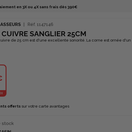
aiement en 3X ou 4X sans frais dès 390€
HASSEURS
Réf.
1147146
 CUIVRE SANGLIER 25CM
uivre de 25 cm est d'une excellente sonorité. La corne est ornée d'un
€
IX
nts offerts
sur votre carte avantages
e stock