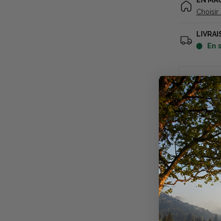
EN MA
Choisir
LIVRAI
en
Descriptio
La corne de