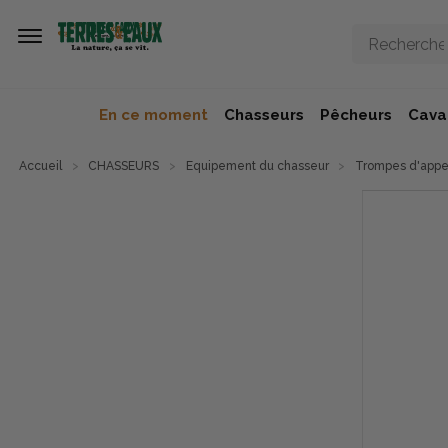
Aller au contenu principal
En ce moment
Chasseurs
Pêcheurs
Caval
Accueil
CHASSEURS
Equipement du chasseur
Trompes d'appe