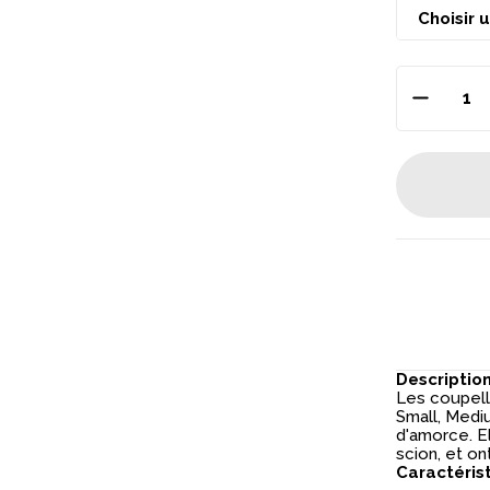
Descriptio
Les coupell
Small, Medi
d'amorce. E
scion, et o
Caractéris