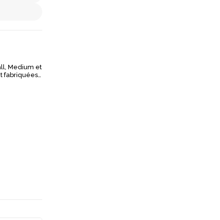
all, Medium et
t fabriquées
movible.