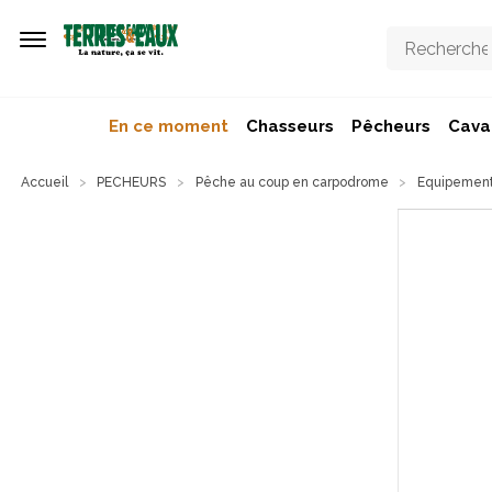
Aller au contenu principal
En ce moment
Chasseurs
Pêcheurs
Caval
Accueil
PECHEURS
Pêche au coup en carpodrome
Equipement