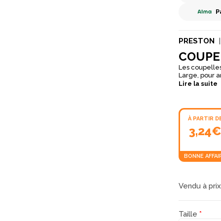
P
PRESTON
COUPE
Les coupelles
Large, pour a
dans un matér
Lire la suite
À PARTIR D
3,24
BONNE AFFAI
Vendu à pri
Taille