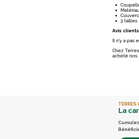
Coupell
Matériau
Couverc
3 tailles
Avis clients
Il n'y a pas
Chez Terres 
acheté nos 
TERRES 
La ca
Cumulez 
Bénéfici