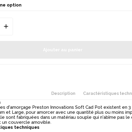
Ajouter au panier
Description
Caractéristiques tech
n
es d'amorçage Preston Innovations Soft Cad Pot existent en 3 ta
um et Large, pour amorcer avec une quantité plus ou moins im
lle sont fabriquées dans un matériau souple qui n'abîme pas le
nt un couvercle amovible.
tiques techniques