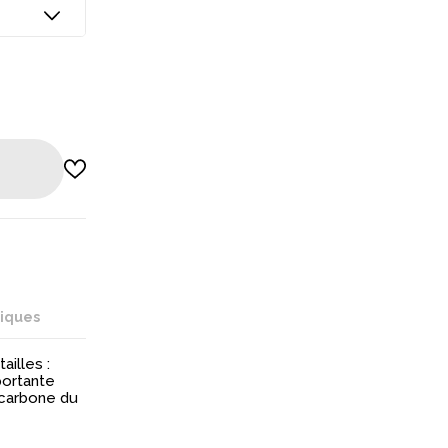
niques
illes :
portante
 carbone du