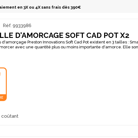
aiement en 3X ou 4X sans frais dès 390€
Réf.
9933986
LLE D'AMORCAGE SOFT CAD POT X2
 d'amorçage Preston Innovations Soft Cad Pot existent en 3 tailles : Sm
morcer avec une quantité plus ou moins importante d'amorce. Elle son
iau souple qui n'abîme pas le carbone du scion, et ont un couvercle a
E
€
RE
x coûtant