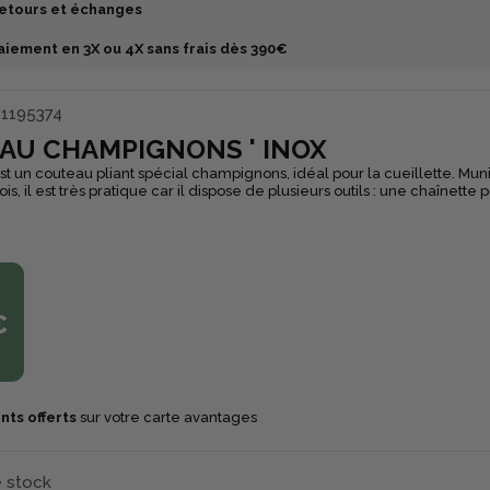
etours et échanges
aiement en 3X ou 4X sans frais dès 390€
1195374
AU CHAMPIGNONS ' INOX
t un couteau pliant spécial champignons, idéal pour la cueillette. Muni
, il est très pratique car il dispose de plusieurs outils : une chaînette 
voulez, un grattoir, une lame et un pinceau. Il vous accompagnera donc dans
aux champignons lors de vos randonnées, camping et autres sorties en
uteau en inox est recourbée et possède un grattoir sur le dessous. U
 a été inscrite sur le manche afin de toujours avec un élément de me
€
nts offerts
sur votre carte avantages
e stock