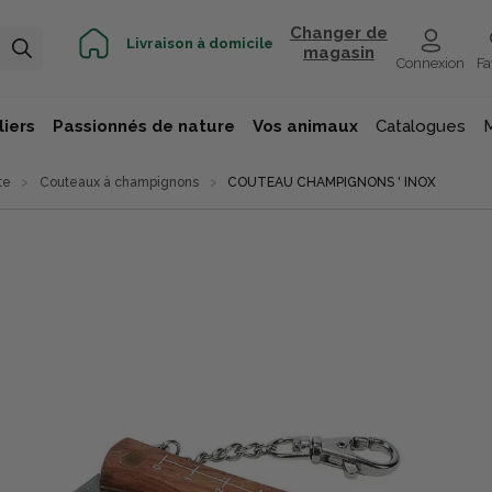
Changer de
Livraison à domicile
magasin
Connexion
Fa
iers
Passionnés de nature
Vos animaux
Catalogues
te
Couteaux à champignons
COUTEAU CHAMPIGNONS ' INOX