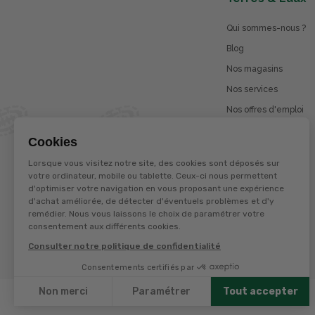
Qui sommes-nous ?
Blog
Nos magasins
Nos services
Nos offres d'emploi
Catalogues en ligne
Cookies
Jeu concours
Lorsque vous visitez notre site, des cookies sont déposés sur
La marque Terzéo
votre ordinateur, mobile ou tablette. Ceux-ci nous permettent
d'optimiser votre navigation en vous proposant une expérience
d'achat améliorée, de détecter d'éventuels problèmes et d'y
remédier. Nous vous laissons le choix de paramétrer votre
© Terres et eaux 2026
consentement aux différents cookies.
Politique de confidentialité
Mentions légales
Consulter notre politique de confidentialité
CGV
Consentements certifiés par
Non merci
Paramétrer
Tout accepter
Axeptio consent