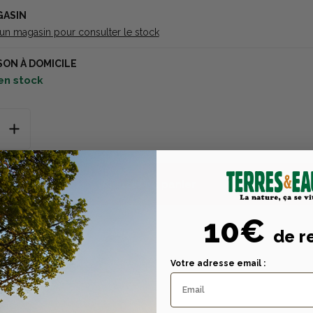
GASIN
 un magasin pour consulter le stock
SON À DOMICILE
en stock
Ajouter au panier
10€
de r
Votre adresse email :
Description
Caractéristiques tech
n