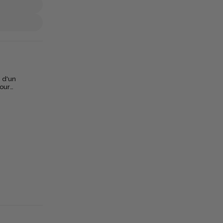
 d'un
pour
 nature. La
ne graduation
sure à portée