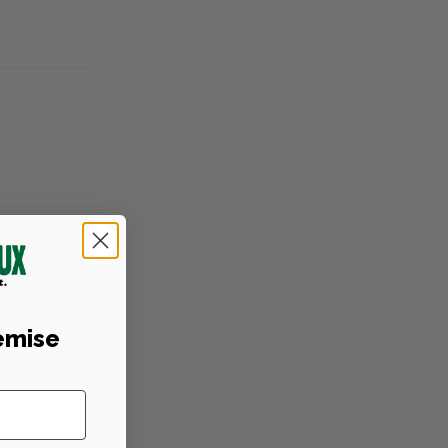
emise
niques