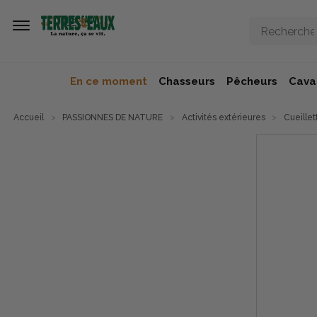
Aller au contenu principal
En ce moment
Chasseurs
Pêcheurs
Caval
Accueil
PASSIONNES DE NATURE
Activités extérieures
Cueillet