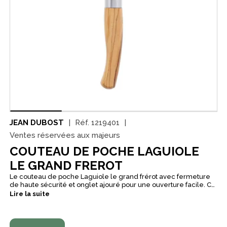
JEAN DUBOST
Réf.
1219401
Ventes réservées aux majeurs
COUTEAU DE POCHE LAGUIOLE
LE GRAND FREROT
Le couteau de poche Laguiole le grand frérot avec fermeture
de haute sécurité et onglet ajouré pour une ouverture facile. Ce
couteau de poche est l'allié idéal de vos repas nomades, de
Lire la suite
vos ""lunch box"" dégustées au bureau ou en plein air. Il est
également votre fidèle compagnon pour les escapades en
pleine nature, les randonnées ou treks, les futures expéditions
en haut des sommets. Une signature et un savoir-faire ""100 %