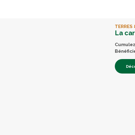
TERRES 
La ca
Cumulez 
Bénéfici
Déco