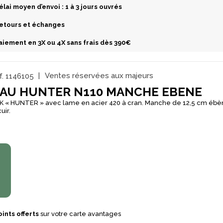
élai moyen d’envoi : 1 à 3 jours ouvrés
etours et échanges
aiement en 3X ou 4X sans frais dès 390€
.
1146105
Ventes réservées aux majeurs
AU HUNTER N110 MANCHE EBENE
 « HUNTER » avec lame en acier 420 à cran. Manche de 12,5 cm ébèn
uir.
ints offerts
sur votre carte avantages