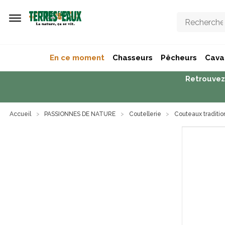
Aller au contenu principal
En ce moment
Chasseurs
Pêcheurs
Caval
Retrouvez
Accueil
PASSIONNES DE NATURE
Coutellerie
Couteaux traditio