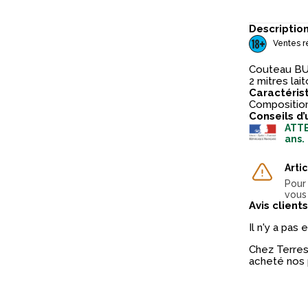
Descriptio
Ventes r
Couteau BUC
2 mitres lait
Caractéris
Composition
Conseils d’
ATTE
ans.
Arti
Pour 
vous
Avis clients
Il n'y a pas
Chez Terres 
acheté nos 