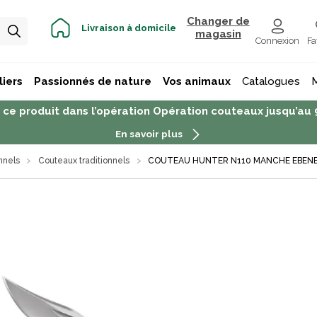
Changer de
Livraison à domicile
magasin
Connexion
Fa
iers
Passionnés de nature
Vos animaux
Catalogues
 ce produit dans l’opération Opération couteaux jusqu’au
En savoir plus
nnels
Couteaux traditionnels
COUTEAU HUNTER N110 MANCHE EBEN