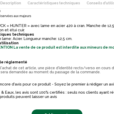
Description
Caractéristiques techniques
Conseils d’utili
n
éservées aux majeurs
K « HUNTER » avec lame en acier 420 à cran. Manche de 12,
on et étui cuir.
tiques techniques
 lame: Acier. Longueur manche: 12,5 cm.
utilisation
NTION La vente de ce produit est interdite aux mineurs de mo
cle réglementé
l'achat de cet article, une pièce d'identité recto/verso en cours d
 sera demandée au moment du passage de la commande.
 encore d'avis pour ce produit - Soyez le premier à rédiger un avi
& Eaux, les avis sont 100% certifiés : seuls nos clients ayant 
produits peuvent laisser un avis