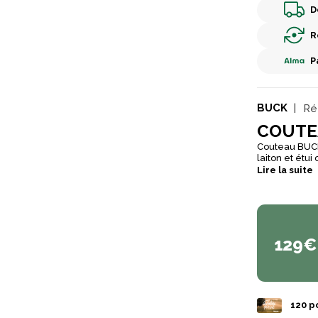
D
R
P
BUCK
Réf
COUTE
Couteau BUCK
laiton et étui c
Lire la suite
129€
120
po