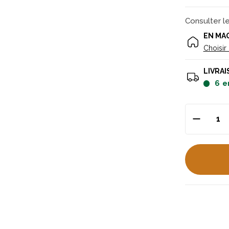
Consulter l
EN MA
Choisir
LIVRAI
6
e