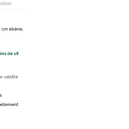
sation
5 cm ébène,
ins de 18
e validité
s
réellement