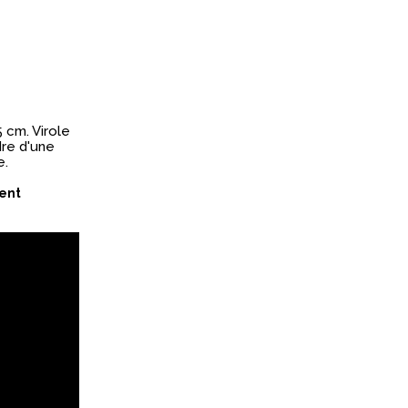
 cm. Virole
dre d'une
e.
ment