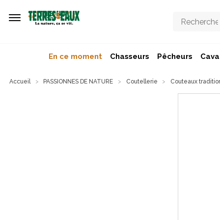
Aller au contenu principal
En ce moment
Chasseurs
Pêcheurs
Caval
Accueil
PASSIONNES DE NATURE
Coutellerie
Couteaux traditio