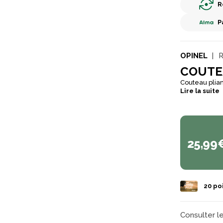
R
P
OPINEL
R
COUTE
Couteau pliant
Lire la suite
25,99
20
poi
Consulter l