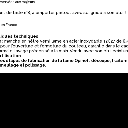
éservées aux majeurs
nt de taille n°8, à emporter partout avec soi grâce à son étui !
 en France
tiques techniques
: manche en hêtre verni, lame en acier inoxydable 12C27 de 8,5
 pour l'ouverture et fermeture du couteau, garantie dans le ca
normale, lavage préconisé à la main. Vendu avec son étui ceintur
utilisation
es étapes de fabrication de la lame Opinel : découpe, traite
meulage et polissage.