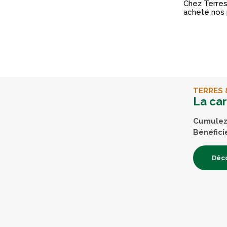
Chez Terres 
acheté nos 
TERRES 
La ca
Cumulez 
Bénéfici
Déco