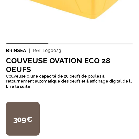
BRINSEA
Réf.
1090023
COUVEUSE OVATION ECO 28
OEUFS
Couveuse d'une capacité de 28 oeufs de poules à
retournement automatique des oeufs et à affichage digital de la
température. Son couvercle entièrement transparent offre une
Lire la suite
visibilité inégalée sur les oeufs et les poussins durant l'éclosion.
C'est la couveuse idéale pour faire les oeufs de vos poules.
Avantages : Réglage digital de la température. Retournement
des oeufs fiable et efficace. Retournement des oeufs
Automatique : augettes basculées par crémaillère, mécanisme
robuste simple et efficace. Fréquence de retournement
309€
programmable.