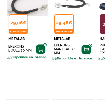
29,06€
29,48€
2,
BONNE AFFAIRE
BONNE AFFAIRE
METALAB
METALAB
HARR
EPERONS
PROT
EPERONS
MARTEAU 20
CAOU
BOULE 20 MM
MM
EPER
Disponible en livraison
Disponible en livraison
Disp