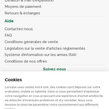
Livraison & frais d'expédition
Moyens de paiement
Retours & échanges
Aide
Contactez-nous
FAQ
Conditions générales de vente
Législation sur la vente d'articles réglementés
Système d’information sur les armes (SIA)
Conditions de nos offres
Suivez-nous
Cookies
Lorsque vous visitez notre site, des cookies sont déposés sur votre
ordinateur, mobile ou tablette. Ceux-ci nous permettent d'optimiser
votre navigation en vous proposant une expérience d'achat améliorée,
© Terres et eaux 2026
Politique de confidentialité
de détecter d'éventuels problèmes et d'y remédier. Nous vous
Mentions légales
laissons le choix de paramétrer votre consentement aux différents
CGV