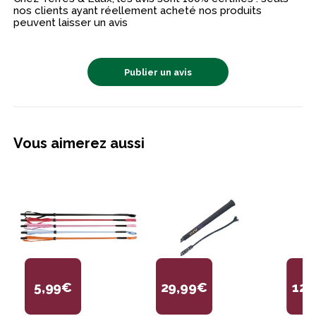
nos clients ayant réellement acheté nos produits
peuvent laisser un avis
Publier un avis
Vous aimerez aussi
5,99€
29,99€
12,