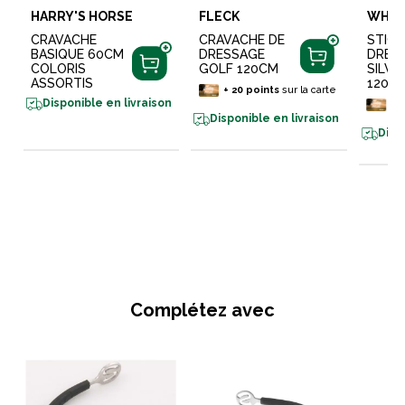
HARRY'S HORSE
FLECK
WHIP 
CRAVACHE
CRAVACHE DE
STICK
BASIQUE 60CM
DRESSAGE
DRES
COLORIS
GOLF 120CM
SILVE
ASSORTIS
120C
+
20
points
sur la carte
Disponible en livraison
+
1
Disponible en livraison
Disp
Complétez avec