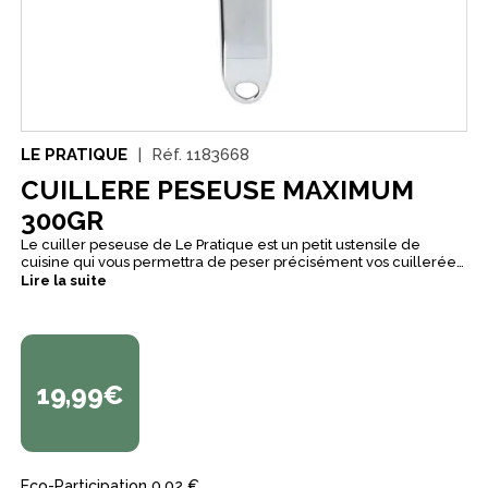
LE PRATIQUE
Réf.
1183668
CUILLERE PESEUSE MAXIMUM
300GR
Le cuiller peseuse de Le Pratique est un petit ustensile de
cuisine qui vous permettra de peser précisément vos cuillerées
jusqu'à 300 grs. Il vous suffit de l'allumer et de placer vos
Lire la suite
liquides ou solides dans cette cuiller, un petit écran vous
permettra de voir quel poids est contenu dans la cuiller.
19,99€
Eco-Participation
0,02 €