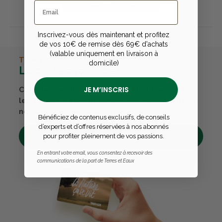
Publier un avis
Inscrivez-vous dès maintenant et profitez
de vos 10€ de remise dès 69€ d'achats
(valable uniquement en livraison à
TERRES & EAUX
domicile)
La carte avantages
JE M’INSCRIS
Cumulez des points passions et convertissez-
les en bons cadeaux. Bénéficiez également de
nombreux autres avantages.
Bénéficiez de contenus exclusifs, de conseils
d’experts et d’offres réservées à nos abonnés
pour profiter pleinement de vos passions.
Découvrez tous ses avantages
En entrant votre email, vous consentez à recevoir des
communications de la part de Terres et Eaux