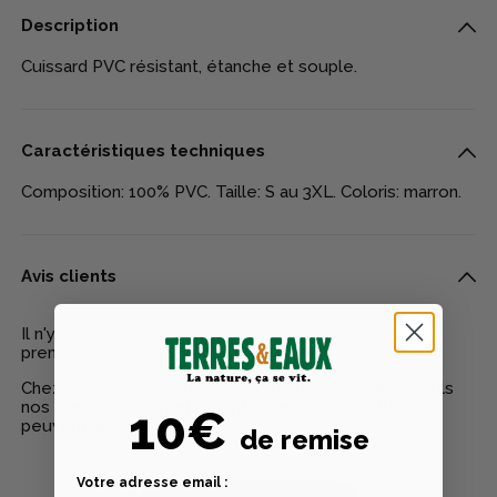
Description
Cuissard PVC résistant, étanche et souple.
Caractéristiques techniques
Composition: 100% PVC. Taille: S au 3XL. Coloris: marron.
Avis clients
Il n'y a pas encore d'avis pour ce produit - Soyez le
premier à rédiger un avis
Chez Terres & Eaux, les avis sont 100% certifiés : seuls
nos clients ayant réellement acheté nos produits
10€
peuvent laisser un avis
de remise
Votre adresse email :