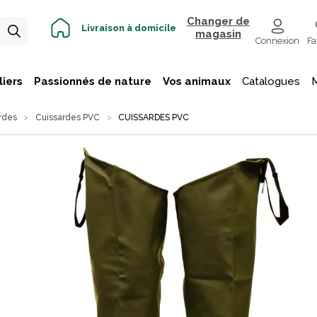
Changer de
Livraison à domicile
magasin
Connexion
Fa
iers
Passionnés de nature
Vos animaux
Catalogues
rdes
Cuissardes PVC
CUISSARDES PVC