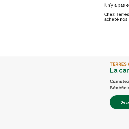
Il n'y a pas
Chez Terres 
acheté nos 
TERRES 
La ca
Cumulez 
Bénéfici
Déco