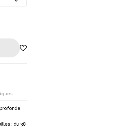
niques
 profonde
illes : du 38