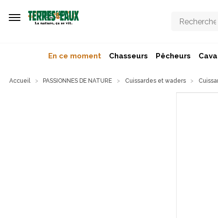
Aller au contenu principal
En ce moment
Chasseurs
Pêcheurs
Caval
Accueil
PASSIONNES DE NATURE
Cuissardes et waders
Cuissa