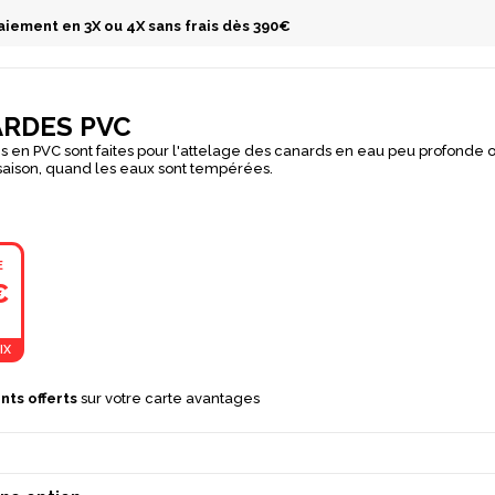
aiement en 3X ou 4X sans frais dès 390€
ARDES PVC
s en PVC sont faites pour l'attelage des canards en eau peu profonde 
saison, quand les eaux sont tempérées.
E
€
IX
nts offerts
sur votre carte avantages