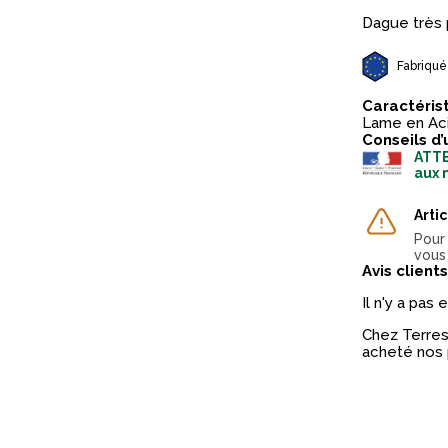
Dague très 
Fabriqué
Caractéris
Lame en Acie
Conseils d’
ATTE
aux 
Arti
Pour 
vous
Avis clients
Il n'y a pas
Chez Terres 
acheté nos 