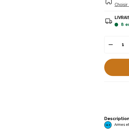
Choisir
LIVRAI
8
e
Descriptio
Armes et