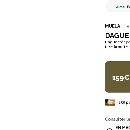
P
MUELA
R
DAGUE
Dague très p
Lire la suite
159€
150
po
Consulter l
EN MA