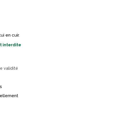
i en cuir.
 interdite
e validité
s
réellement