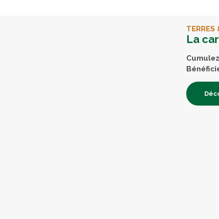
TERRES 
La ca
Cumulez 
Bénéfici
Déco