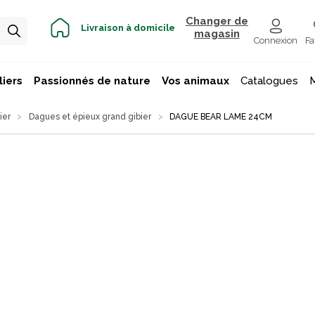
Changer de
Livraison à domicile
magasin
Connexion
Fa
iers
Passionnés de nature
Vos animaux
Catalogues
ier
Dagues et épieux grand gibier
DAGUE BEAR LAME 24CM