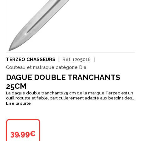
TERZEO CHASSEURS
Réf.
1205016
Couteau et matraque catégorie D a
DAGUE DOUBLE TRANCHANTS
25CM
La dague double tranchants 25 cm de la marque Terzeo est un
outil robuste et fiable, particulièrement adapté aux besoins des
chasseurs lors des travaux de découpe sur le terrain. Avec sa
Lire la suite
longueur totale de 25 cm, elle offre un bon équilibre entre
maniabilité et efficacité, permettant un geste précis et maîtrisé.
Sa lame en acier 440 à double tranchant assure une coupe
franche et régulière, tout en offrant une bonne résistance à
l’usure. D’une épaisseur maximale de 3 mm et d’environ 1 mm
39,99€
sur les bords, elle combine solidité et performance pour un
usage exigeant. Le manche en stamina wood apporte confort et