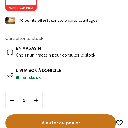
stabilité à la prise en main, même lors d’une utilisation
prolongée. Solide, précise et bien équilibrée, cette dague
AVANTAGE PRIX
constitue un équipement pratique et durable pour
accompagner vos sorties de chasse.
30
points offerts
sur votre carte avantages
Consulter le stock
EN MAGASIN
Choisir un magasin pour consulter le stock
LIVRAISON À DOMICILE
en stock
Ajouter au panier