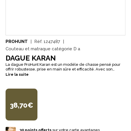
PROHUNT
Réf.
1247487
Couteau et matraque catégorie D a
DAGUE KARAN
La dague ProHunt Karan est un modèle de chasse pensé pour
offrir robustesse, prise en main sûre et efficacité. Avec son
design affirmé et sa finition soignée, elle constitue un accessoire
Lire la suite
adapté aux chasseurs recherchant une dague fiable et
fonctionnelle. Elle est équipée d’une lame noire de 25 cm en
acier 420 carbone/chrome et d’un manche ergonomique avec
revêtement synthétique pour un meilleur grip. Son coloris camo
orange renforce son identité visuelle, tandis que son étui nylon
renforcé facilite le transport et le rangement.
38,70€
30
points offerts
sur votre carte avantages