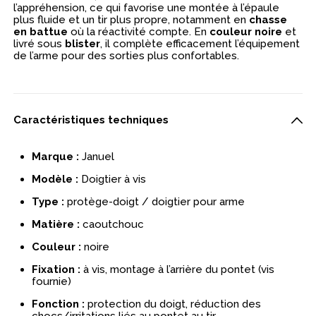
l’appréhension, ce qui favorise une montée à l’épaule
plus fluide et un tir plus propre, notamment en
chasse
en battue
où la réactivité compte. En
couleur noire
et
livré sous
blister
, il complète efficacement l’équipement
de l’arme pour des sorties plus confortables.
Caractéristiques techniques
Marque :
Januel
Modèle :
Doigtier à vis
Type :
protège-doigt / doigtier pour arme
Matière :
caoutchouc
Couleur :
noire
Fixation :
à vis, montage à l’arrière du pontet (vis
fournie)
Fonction :
protection du doigt, réduction des
chocs/irritations liés au pontet au tir