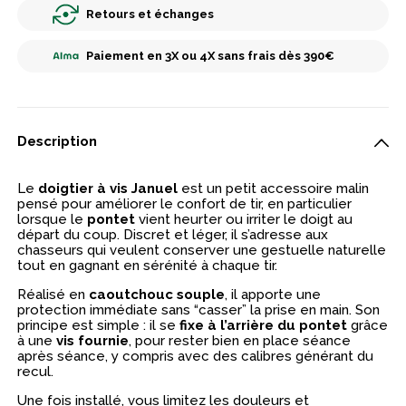
Retours et échanges
Paiement en 3X ou 4X sans frais dès 390€
Description
Le
doigtier à vis Januel
est un petit accessoire malin
pensé pour améliorer le confort de tir, en particulier
lorsque le
pontet
vient heurter ou irriter le doigt au
départ du coup. Discret et léger, il s’adresse aux
chasseurs qui veulent conserver une gestuelle naturelle
tout en gagnant en sérénité à chaque tir.
Réalisé en
caoutchouc souple
, il apporte une
protection immédiate sans “casser” la prise en main. Son
principe est simple : il se
fixe à l’arrière du pontet
grâce
à une
vis fournie
, pour rester bien en place séance
après séance, y compris avec des calibres générant du
recul.
Une fois installé, vous limitez les douleurs et