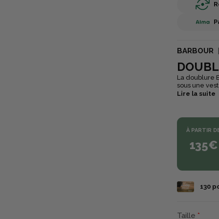
R
P
BARBOUR
DOUBL
La doublure B
sous une vest
bas du gilet.
Lire la suite
adaptation à
ajoute une to
activités en e
À PARTIR D
135€
130
po
Taille