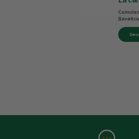
La ca
Cumulez 
Bénéfici
Déco