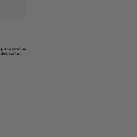
 porté seul ou
des sur le
une
e doublure
faite pour les
r.