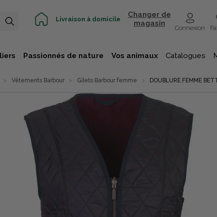
Changer de
Livraison à domicile
magasin
Connexion
Fa
iers
Passionnés de nature
Vos animaux
Catalogues
Vêtements Barbour
Gilets Barbour femme
DOUBLURE FEMME BET