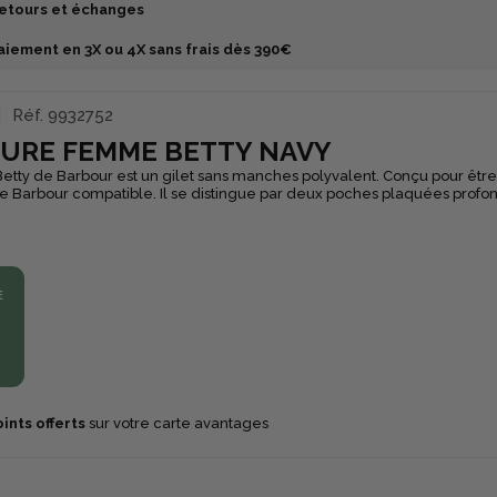
etours et échanges
aiement en 3X ou 4X sans frais dès 390€
Réf.
9932752
URE FEMME BETTY NAVY
etty de Barbour est un gilet sans manches polyvalent. Conçu pour être
e Barbour compatible. Il se distingue par deux poches plaquées profon
 Des ouvertures sur les côtés assurent un confort optimal et permettent 
 diverses morphologies. Fabriquée avec une matière matelassée, cett
uche élégante à vos tenues tout en offrant une chaleur confortable. Par
xtérieur comme la chasse, elle est un choix pratique et stylé pour l'hive
E
ints offerts
sur votre carte avantages