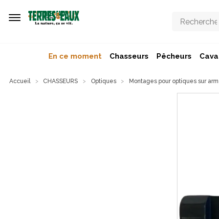
Aller au contenu principal
En ce moment
Chasseurs
Pêcheurs
Caval
Accueil
CHASSEURS
Optiques
Montages pour optiques sur ar