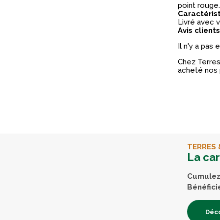
point rouge.
Caractéris
Livré avec v
Avis clients
Il n'y a pas
Chez Terres 
acheté nos 
TERRES 
La ca
Cumulez 
Bénéfici
Déco