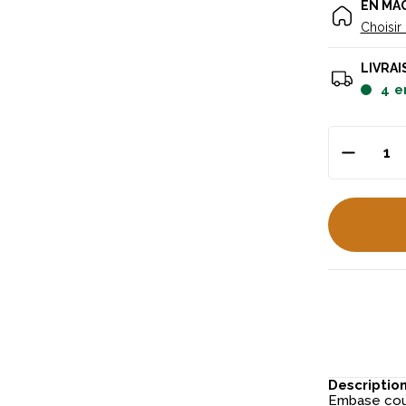
EN MA
Choisir
LIVRAI
4
e
Descriptio
Embase cour