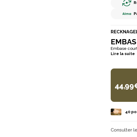
R
P
RECKNAGE
EMBAS
Embase courte
Lire la suite
44,99
40
poi
Consulter l