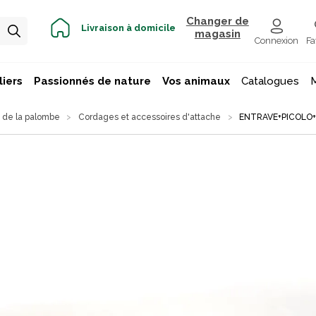
Changer de
Livraison à domicile
magasin
Connexion
Fa
iers
Passionnés de nature
Vos animaux
Catalogues
 de la palombe
Cordages et accessoires d'attache
ENTRAVE+PICOLO