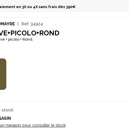
aiement en 3X ou 4X sans frais dès 390€
UMAYRE
Réf.
34924
VE+PICOLO+ROND
ve + picolo + Rond.
€
e stock
GASIN
 un magasin pour consulter le stock