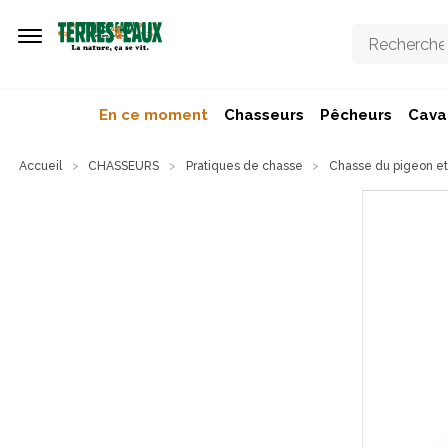
Aller au contenu principal
En ce moment
Chasseurs
Pêcheurs
Caval
Accueil
CHASSEURS
Pratiques de chasse
Chasse du pigeon et