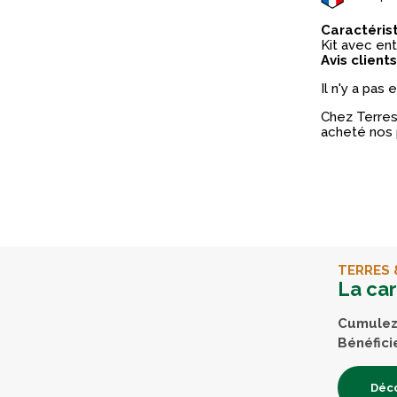
Caractéris
Kit avec ent
Avis clients
Il n'y a pas
Chez Terres 
acheté nos 
TERRES 
La ca
Cumulez 
Bénéfici
Déco