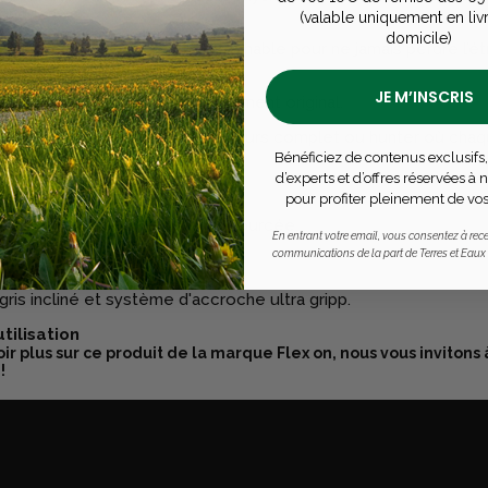
longues.
(valable uniquement en liv
domicile)
erchant une
adhérence irréprochable
pour ne jamais perdre l’é
 positions extrêmes.
JE M’INSCRIS
rs de
customisation
et d’équipement original.
ines exigeantes comme le concours complet ou hunter où chaqu
Bénéficiez de contenus exclusifs,
d’experts et d’offres réservées à
tiques techniques
pour profiter pleinement de vos
tion:
matière polyamide bio-sourcée.
En entrant votre email, vous consentez à rece
 en acier
communications de la part de Terres et Eaux
aimanté personnalisable.
rine et élastomère blanc.
gris incliné et système d'accroche ultra gripp.
utilisation
ir plus sur ce produit de la marque Flex on, nous vous invitons 
!