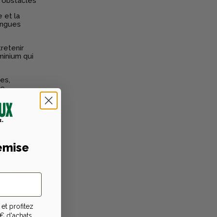
s obstacles
 et la
ongues
retenir
minium qui
es,
re
 pour une
rès apprécié
naturelle
emise
nclinaison,
ible en
et profitez
saut ou des
€ d'achats