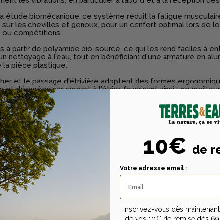
ment les vibrations, en particulier à l’abord et à la réception de
a étude biomécanique, ce système réduit la fatigue musculaire
 sur les chevilles et genoux, pour un confort optimal lors de l
 ou compétitions
s à partir de polyamide bio-sourcé, ce qui les rend faciles à ent
un nettoyage à l'eau, tout en bénéficiant d'une armature en alu
 la pièce plastique.
her et le passage d'étrivière adoptent des formes ergonomiqu
 et désaxées par rapport à l'étrier, favorisant ainsi une meilleu
n avec le cheval.
rip
intègre des "spikes" en acier trempé sertis dans le plancher,
 très forte au pied et éviter les glissades
10€
cher incliné
(~11 %)
facilite une posture talons-descendants, t
. Disponible également en
plancher plat
pour loisirs ou position 
de r
s. Certains modèles proposent un plateau “endurance” double i
rge
Votre adresse email :
le aux amateurs comme aux professionnels : également dispon
junior et endurance
:
Inscrivez-vous dès maintenant 
s souhaitant
minimiser l’impact physique
lors de la pratique du 
de vos 10€ de remise dès 69