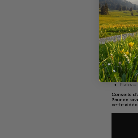
sorties 
Ceux ch
dans les
Amateu
Discipl
compte.
Caractéris
Composi
Armature
Sticker 
Cadre ma
Plateau 
Conseils d’
Pour en savo
cette vidéo 