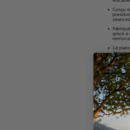
efficace
Conçu vi
pression
séances
Fabriqué
grâce à 
renforce
Le planc
décalées
connexio
Ultra‑G
accroche
Le
plan
en saut
des pied
extra la
Adaptab
version 
Idéal pour
Cavalier