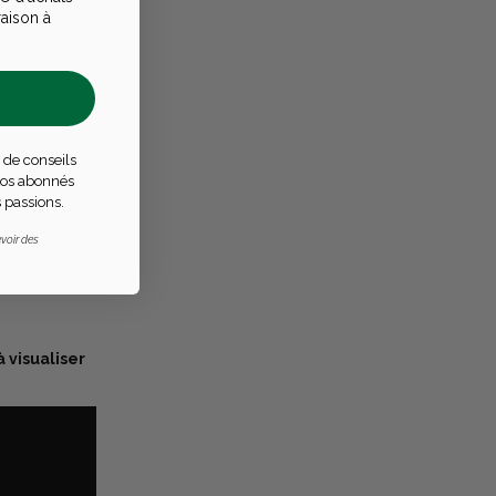
raison à
trier, même
e détail
 de conseils
 nos abonnés
 passions.
voir des
à visualiser