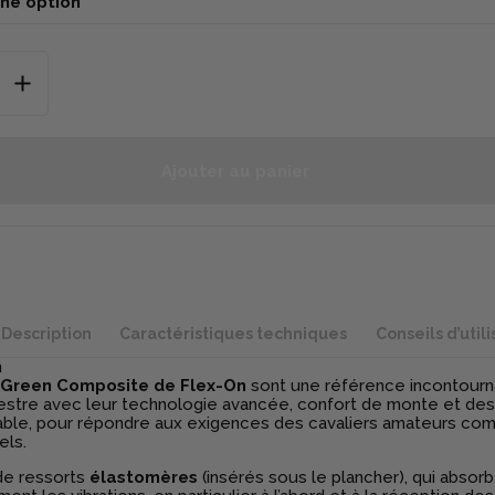
Ajouter au panier
Description
Caractéristiques techniques
Conseils d’utili
n
s Green Composite de Flex-On
sont une référence incontourn
tre avec leur technologie avancée, confort de monte et des
able, pour répondre aux exigences des cavaliers amateurs c
els.
de
ressorts
élastomères
(insérés sous le plancher), qui absor