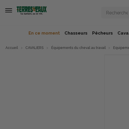
Aller au contenu principal
En ce moment
Chasseurs
Pêcheurs
Caval
Accueil
CAVALIERS
Équipements du cheval au travail
Equipemen