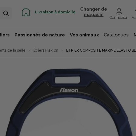
Changer de
Livraison à domicile
magasin
Connexion
Fa
iers
Passionnés de nature
Vos animaux
Catalogues
ts de la selle
Étriers Flex'On
ETRIER COMPOSITE MARINE ELASTO B