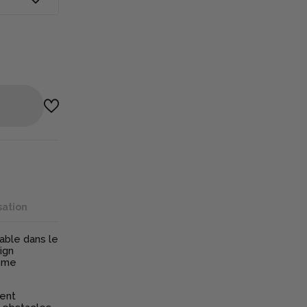
sation
able dans le
ign
omme
bent