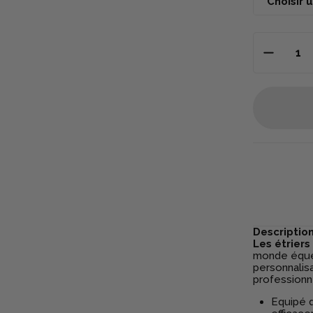
Descriptio
Les étrier
monde éques
personnalis
professionn
Equipé 