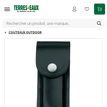
Aller au contenu principal
COUTEAUX OUTDOOR