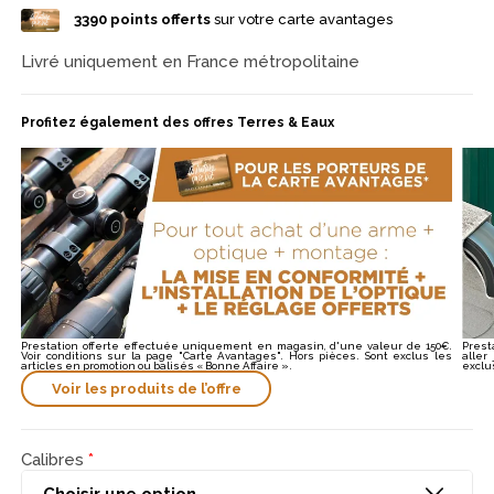
grâce à une ergonomie optimisée. Précision Accrue : Idéal pour
3390
points offerts
sur votre carte avantages
le grand gibier en battue. Durabilité : Matériaux robustes
garantissant une longue durée de vie. Design Raffiné : Un
esthétisme qui allie tradition et modernité.
Livré uniquement en France métropolitaine
Profitez également des offres Terres & Eaux
Prestation offerte effectuée uniquement en magasin, d'une valeur de 150€.
Prest
Voir conditions sur la page "Carte Avantages". Hors pièces. Sont exclus les
aller
articles en promotion ou balisés « Bonne Affaire ».
exclu
Voir les produits de l’offre
Calibres