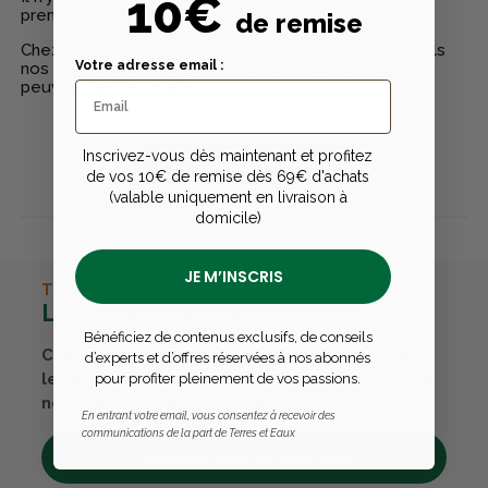
10€
premier à rédiger un avis
de remise
Chez Terres & Eaux, les avis sont 100% certifiés : seuls
Votre adresse email :
nos clients ayant réellement acheté nos produits
peuvent laisser un avis
Inscrivez-vous dès maintenant et profitez
Publier un avis
de vos 10€ de remise dès 69€ d'achats
(valable uniquement en livraison à
domicile)
JE M’INSCRIS
TERRES & EAUX
La carte avantages
Bénéficiez de contenus exclusifs, de conseils
Cumulez des points passions et convertissez-
d’experts et d’offres réservées à nos abonnés
les en bons cadeaux. Bénéficiez également de
pour profiter pleinement de vos passions.
nombreux autres avantages.
En entrant votre email, vous consentez à recevoir des
communications de la part de Terres et Eaux
Découvrez tous ses avantages