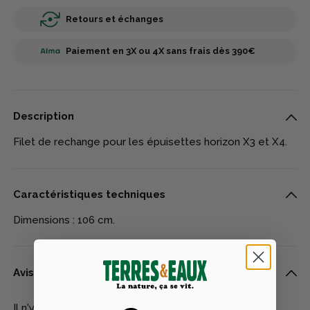
Retours et échanges
Paiement en 3X ou 4X sans frais dès 390€
Description
Filet de rechange pour les épuisettes horizon X3 et X4.
Caractéristiques techniques
Dimensions : 106 cm.
Avis clients
Il n'y a pas encore d'avis pour ce produit - Soyez le