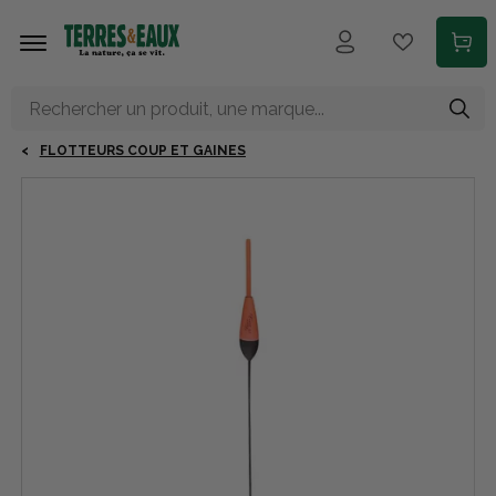
Aller au contenu principal
FLOTTEURS COUP ET GAINES