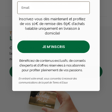
Publier un avis
Inscrivez-vous dès maintenant et profitez
de vos 10€ de remise dès 69€ d'achats
(valable uniquement en livraison à
TERRES & EAUX
domicile)
La carte avantages
JE M’INSCRIS
Cumulez des points passions et convertissez-
les en bons cadeaux. Bénéficiez également de
nombreux autres avantages.
Bénéficiez de contenus exclusifs, de conseils
d’experts et d’offres réservées à nos abonnés
pour profiter pleinement de vos passions.
Découvrez tous ses avantages
En entrant votre email, vous consentez à recevoir des
communications de la part de Terres et Eaux