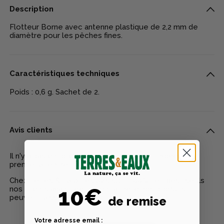
Description
Flotteur Borne avec antenne plastique de 2,2 mm de
diamètre pour les pêches fines.
Caractéristiques techniques
Poids : 0,6 g. Sachet de 2.
Avis clients
Il n'y a pas encore d'avis pour ce produit - Soyez le
premier à rédiger un avis
Chez Terres & Eaux, les avis sont 100% certifiés : seuls
10€
nos clients ayant réellement acheté nos produits
peuvent laisser un avis
de remise
Votre adresse email :