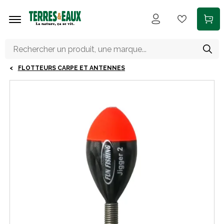
Aller au contenu principal
FLOTTEURS CARPE ET ANTENNES