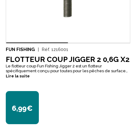
FUN FISHING
Réf.
1216001
FLOTTEUR COUP JIGGER 2 0,6G X2
Le flotteur coup Fun Fishing Jigger 2 est un flotteur
spécifiquement conçu pour toutes pour les pêches de surface
de la carpe en carpodrome, de type floche ou slapping. Il faut le
Lire la suite
bloquer avec 2 stop float en cas de vent.
6,99€