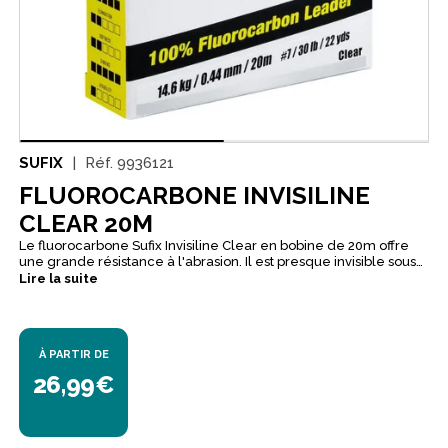
SUFIX
Réf.
9936121
FLUOROCARBONE INVISILINE
CLEAR 20M
Le fluorocarbone Sufix Invisiline Clear en bobine de 20m offre
une grande résistance à l'abrasion. Il est presque invisible sous
l'eau, et coule 4 fois plus vite que le nylon, et très peu élastique.
Lire la suite
Un excellent fil pour les bas de ligne carnassiers.
À PARTIR DE
26,99€