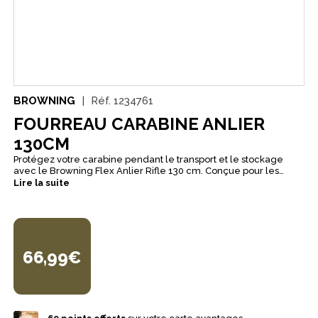
BROWNING
Réf.
1234761
FOURREAU CARABINE ANLIER
130CM
Protégez votre carabine pendant le transport et le stockage
avec le Browning Flex Anlier Rifle 130 cm. Conçue pour les
armes longues jusqu’à 130 cm, cette housse combine
Lire la suite
robustesse et légèreté : une construction extérieure résistante,
une doublure intérieure rembourrée à haute densité et une
fermeture zippée intégrale pour garantir une protection
complète contre les chocs et l’humidité légère.
66,99€