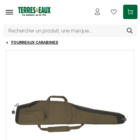
Aller au contenu principal
FOURREAUX CARABINES