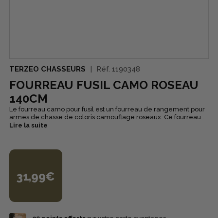
TERZEO CHASSEURS
Réf.
1190348
FOURREAU FUSIL CAMO ROSEAU
140CM
Le fourreau camo pour fusil est un fourreau de rangement pour
armes de chasse de coloris camouflage roseaux. Ce fourreau a
été principalement conçu pour les chasseurs de gibier
Lire la suite
souhaitant ranger leur fusil de chasse. Le fourreau dispose
d'une bretelle réglable pour faciliter le transport de l'arme de
chasse. Le fourreau est également muni de deux poignées
pour le porter à la main. Le fourreau de chasse dispose d'une
fermeture éclair intégrale pour l'ouvrir entièrement.
31,99€