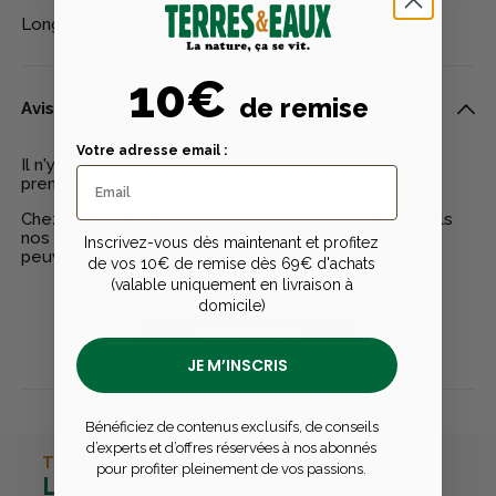
Longueur : 140 cm. Coloris : camo roseaux.
10€
de remise
Avis clients
Votre adresse email :
Il n'y a pas encore d'avis pour ce produit - Soyez le
premier à rédiger un avis
Chez Terres & Eaux, les avis sont 100% certifiés : seuls
nos clients ayant réellement acheté nos produits
Inscrivez-vous dès maintenant et profitez
peuvent laisser un avis
de vos 10€ de remise dès 69€ d'achats
(valable uniquement en livraison à
domicile)
Publier un avis
JE M’INSCRIS
Bénéficiez de contenus exclusifs, de conseils
d’experts et d’offres réservées à nos abonnés
TERRES & EAUX
pour profiter pleinement de vos passions.
La carte avantages