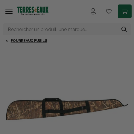
Aller au contenu principal
FOURREAUX FUSILS