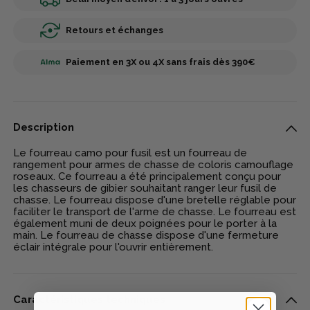
Retours et échanges
Paiement en 3X ou 4X sans frais dès 390€
Description
Le fourreau camo pour fusil est un fourreau de
rangement pour armes de chasse de coloris camouflage
roseaux. Ce fourreau a été principalement conçu pour
les chasseurs de gibier souhaitant ranger leur fusil de
chasse. Le fourreau dispose d'une bretelle réglable pour
faciliter le transport de l'arme de chasse. Le fourreau est
également muni de deux poignées pour le porter à la
main. Le fourreau de chasse dispose d'une fermeture
éclair intégrale pour l'ouvrir entièrement.
Caractéristiques techniques