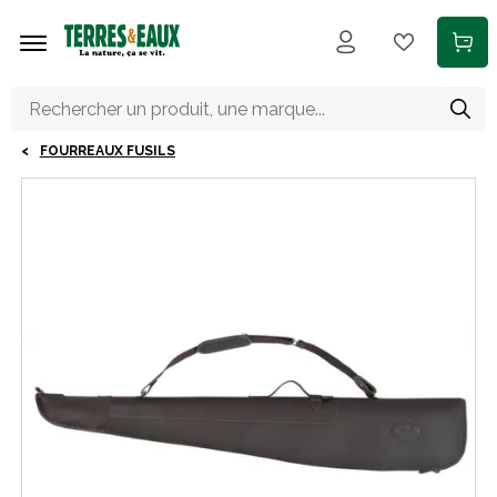
Aller au contenu principal
FOURREAUX FUSILS