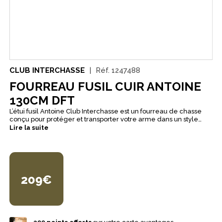
CLUB INTERCHASSE
Réf.
1247488
FOURREAU FUSIL CUIR ANTOINE
130CM DFT
L’étui fusil Antoine Club Interchasse est un fourreau de chasse
conçu pour protéger et transporter votre arme dans un style
sobre et élégant. Avec sa finition marron et sa confection en cuir,
Lire la suite
il s’intègre parfaitement à un équipement traditionnel et soigné.
Pensé pour un usage pratique, ce modèle est réalisé en cuir de
vache avec une doublure 100 % polyester. Sa longueur de 130
cm en fait une solution simple et fonctionnelle pour le transport
d’un fusil, avec une présentation qualitative fidèle à l’univers
Club Interchasse.
209€