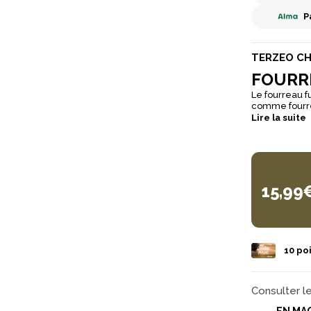
P
TERZEO C
FOURR
Le fourreau f
comme fourre
Lire la suite
15,99
10
poi
Consulter l