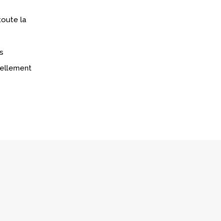
toute la
s
réellement