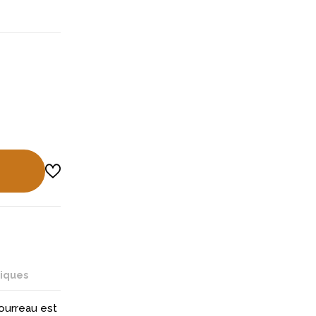
niques
ourreau est