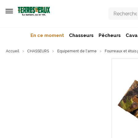
Aller au contenu principal
En ce moment
Chasseurs
Pêcheurs
Caval
Accueil
CHASSEURS
Equipement de l'arme
Fourreaux et étuis