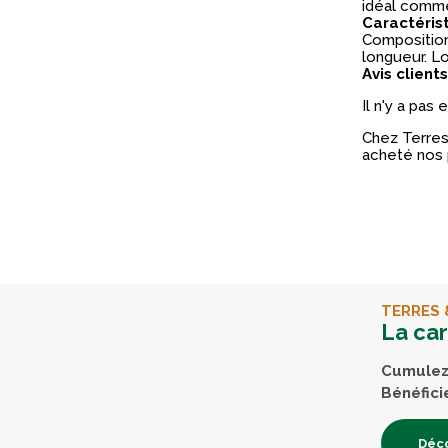
idéal comme
Caractéris
Composition 
longueur. Lo
Avis clients
Il n'y a pas
Chez Terres 
acheté nos 
TERRES 
La ca
Cumulez 
Bénéfici
Déco