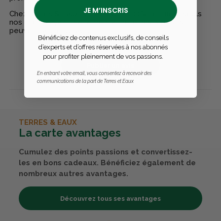
JE M’INSCRIS
Chez Terres & Eaux, les avis sont 100% certifiés : seuls
nos clients ayant réellement acheté nos produits
peuvent laisser un avis
Bénéficiez de contenus exclusifs, de conseils
d’experts et d’offres réservées à nos abonnés
pour profiter pleinement de vos passions.
Publier un avis
En entrant votre email, vous consentez à recevoir des
communications de la part de Terres et Eaux
TERRES & EAUX
La carte avantages
Cumulez des points passions et convertissez-
les en bons cadeaux. Bénéficiez également de
nombreux autres avantages.
Découvrez tous ses avantages