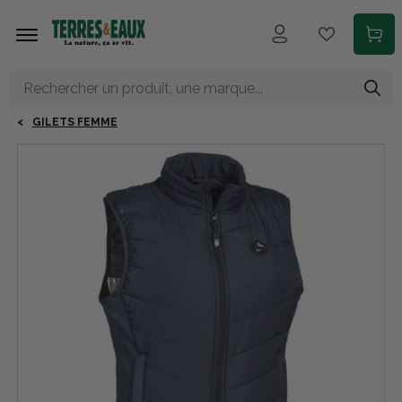
Aller au contenu principal
GILETS FEMME