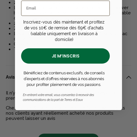
2 à 5 heures d'autonomie selon l'intensité.
Livré avec une batterie rechargeable de type power
bank d'une puissance de 10.000 mAh incluse utilisable
comme batterie pour vos appareils nomades.
Inscrivez-vous dès maintenant et profitez
2 poches extérieures zippées.
de vos 10€ de remise dès 69€ d'achats
Zip central double curseurs.
Lavable en machine en cycle délicat 30° dans un sac
(valable uniquement en livraison à
dédié (fourni).
domicile)
Coloris : bleu.
Tailles : du S au 2XL.
JE M’INSCRIS
Bénéficiez de contenus exclusifs, de conseils
Avis clients
d’experts et d’offres réservées à nos abonnés
pour profiter pleinement de vos passions.
Il n'y a pas encore d'avis pour ce produit - Soyez le
En entrant votre email, vous consentez à recevoir des
premier à rédiger un avis
communications de la part de Terres et Eaux
Chez Terres & Eaux, les avis sont 100% certifiés : seuls
nos clients ayant réellement acheté nos produits
peuvent laisser un avis