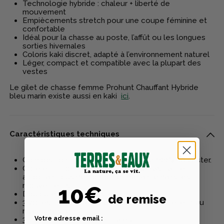
Technologie hybride
: chaleur + liberté de
mouvement
Empiècements stretch
pour une coupe féminine et
confortable
Idéal pour la
chasse au poste
, l’affût ou les longues
sorties hivernales
Coloris kaki discret
, adapté à l’environnement naturel
Léger, compact et compatible avec la plupart des
vestes
Le
gilet de chasse femme Prohunt Chauffant Hybride
bleu marin
existe aussi en kaki
ici
.
Caractéristiques techniques
Composition : parties avant et arrière 100% polyester.
Côté en tricot 80% polyester, 20% élasthanne
apportant plus de confort et d’aisance dans les
mouvements.
10€
Doublure 100 % polyester.
de remise
3 zones chauffantes (2 au niveau de la taille, et 1 au
niveau des reins).
Votre adresse email :
3 niveaux d'intensité de chaleur.