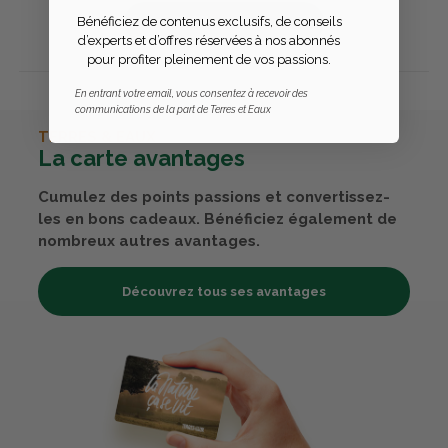
Bénéficiez de contenus exclusifs, de conseils
Publier un avis
d’experts et d’offres réservées à nos abonnés
pour profiter pleinement de vos passions.
En entrant votre email, vous consentez à recevoir des
communications de la part de Terres et Eaux
TERRES & EAUX
La carte avantages
Cumulez des points passions et convertissez-
les en bons cadeaux. Bénéficiez également de
nombreux autres avantages.
Découvrez tous ses avantages