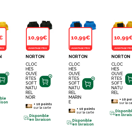
€
10,99€
10,99€
10,99
RIX
AVANTAGE PRIX
AVANTAGE PRIX
AVANTAGE PRI
N
NORTON
NORTON
NORTON
CLOC
CLOC
CLOC
HES
HES
HES
OUVE
OUVE
OUVE
RTES
RTES
RTES
SOFT
SOFT
SOFT
NATU
NATU
NATU
REL
REL
REL
NOIR
MARIN
ible
+
10
poi
E
aison
sur la c
+
10
points
sur la carte
+
10
points
Disponib
sur la carte
en livrai
Disponible
en livraison
Disponible
en livraison