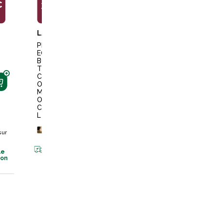
€
39,99€
39,99€
69,99€
L
LAMICELL
LAMICELL
LAMICELL
PROT
PROT
GUET
EGE
EGE
RES
BOULE
BOULE
OUVE
TS
TS
RTES
COMF
COMF
COMF
ORT
ORT
ORT
MARR
NOIR
BAMB
ON
CHEVA
OU
CHEVA
L
MARR
L
ON
+
30
points
CHEVA
sur la carte
+
30
points
L
sur
sur la carte
Disponible
+
60
en livraison
Disponible
points
su
le
en livraison
la carte
son
Disponible
en livraiso