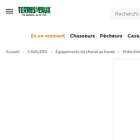
Aller au contenu principal
En ce moment
Chasseurs
Pêcheurs
Caval
Accueil
CAVALIERS
Équipements du cheval au travail
Protectio