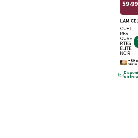
59,9
LAMICE
GUET
RES
OUVE
RTES
ELITE
NOIR
+
50
p
sur la
Dispon
en livr