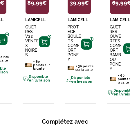
9€
89,99€
39,99€
69,99
LL
LAMICELL
LAMICELL
LAMICEL
GUET
PROT
GUET
RES
EGE
RES
V22
BOULE
OUVE
VENTE
TS
RTES
X
COMF
COMF
NOIRE
ORT
ORT
S
PONE
BAMB
oints
Y
OU
 carte
+
80
PONE
points
sur
+
30
points
Y
ible
la carte
sur la carte
aison
+
60
Disponible
Disponible
points
en livraison
en livraison
la carte
Disponib
en livrai
Complétez avec