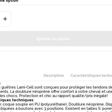
Ajouter au panier
Description
Caractéristiques tech
n
des guêtres Lami-Cell sont conçues pour protèger les tendons 
ents. La doublure néoprène offre confort à votre cheval et un
es chocs. Protection et chic au rapport qualité/prix inégalé!
tiques techniques
: coque souple en PU (polyuréthane). Doublure néoprène. Dis
tiquées à boutons avec 3 positions. Existent en tailles S: poney