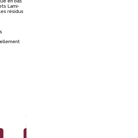
tué en bas
ets Lami-
les résidus
s
réellement