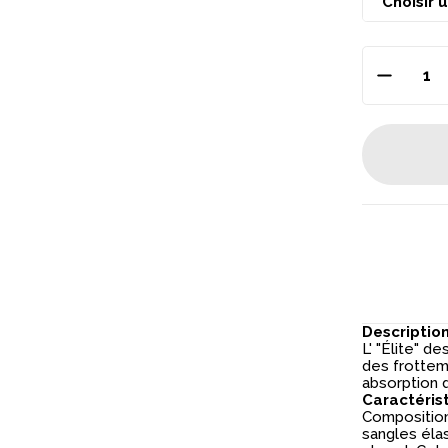
Descriptio
L' "Élite" 
des frottem
absorption d
Caractéris
Composition
sangles élas