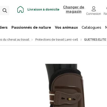
Changer de
Livraison à domicile
magasin
Connexion
Fa
iers
Passionnés de nature
Vos animaux
Catalogues
ns du cheval au travail
Protections de travail Lami-cell
GUETRES ELITE