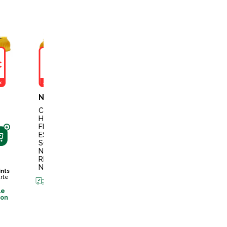
PRIX QUANTITATIF
À PARTIR DE
€
9,49€
9,49€
11,04€
X
AVANTAGE PRIX
AVANTAGE PRIX
L'UNITÉ PAR 10
NORTON
NORTON
TERZEO
CAVALIERS
CLOC
CLOC
HES
HES
CLOC
FERME
FERME
HES A
ES
ES
SCRAT
SOFT
SOFT
CH
NATU
NATU
NEOP
REL
REL
RENE
NOIR
BLANC
NOIRE
nts
S
arte
Disponible
Disponible
en livraison
en livraison
+
10
poin
le
sur la car
son
Disponible
en livraiso