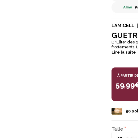
P
LAMICELL
GUETR
L' "Élite" de
frottements. 
chocs. Protect
Lire la suite
À PARTIR D
59,99
50
poi
Taille