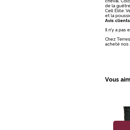
cheval. Col
de la guêtr
Cell Élite. 
et la poussi
Avis clients
Il n'y a pas
Chez Terres 
acheté nos 
Vous aim