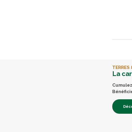
TERRES 
La ca
Cumulez 
Bénéfici
Déco