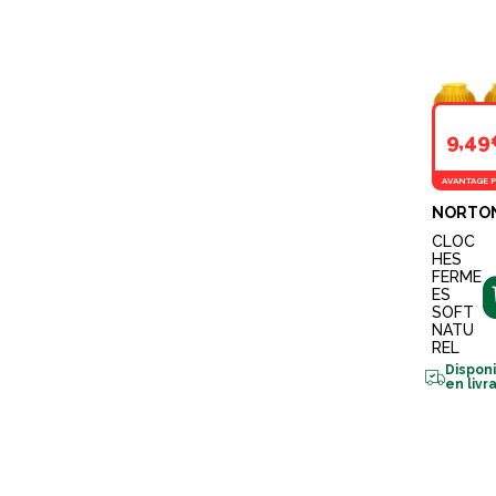
9,49
AVANTAGE P
NORTO
CLOC
HES
FERME
ES
SOFT
NATU
REL
Dispon
en livr