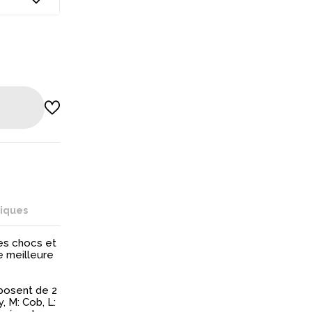
niques
des chocs et
e meilleure
posent de 2
, M: Cob, L: