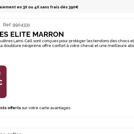
aiement en 3X ou 4X sans frais dès 390€
Réf.
9904331
ES ELITE MARRON
s guêtres Lami-Cell sont conçues pour protèger les tendons des chocs e
La doublure néoprène offre confort à votre cheval et une meilleure ab
ion et chic au rapport qualité/prix inégalé!
E
€
nts offerts
sur votre carte avantages