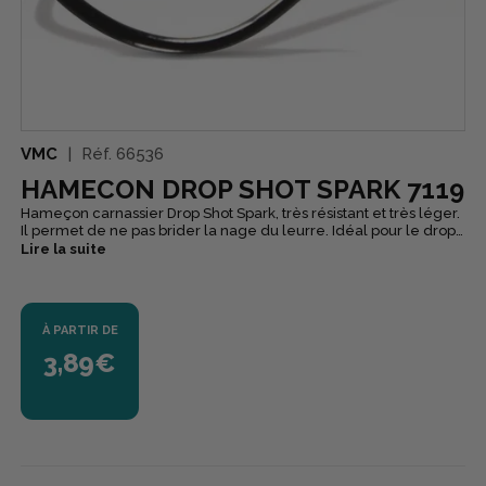
VMC
Réf.
66536
HAMECON DROP SHOT SPARK 7119
Hameçon carnassier Drop Shot Spark, très résistant et très léger.
Il permet de ne pas brider la nage du leurre. Idéal pour le drop
shot. Hameçon forgé, ultra léger, œillet extérieur et pointe Park
Lire la suite
point.
À PARTIR DE
3,89€