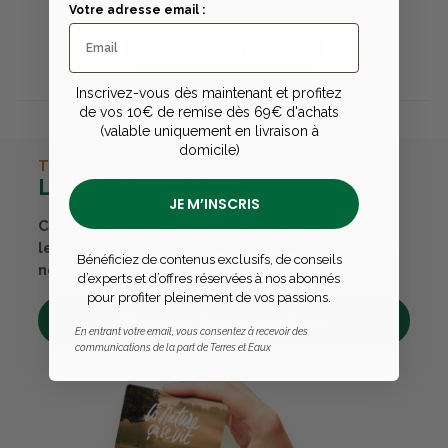
Votre adresse email :
Publier un avis
Inscrivez-vous dès maintenant et profitez
de vos 10€ de remise dès 69€ d'achats
(valable uniquement en livraison à
domicile)
TERRES & EAUX
La carte avantages
JE M’INSCRIS
Cumulez des points passions et convertissez-
les en bons cadeaux. Bénéficiez également de
Bénéficiez de contenus exclusifs, de conseils
nombreux autres avantages.
d’experts et d’offres réservées à nos abonnés
pour profiter pleinement de vos passions.
Découvrez tous ses avantages
En entrant votre email, vous consentez à recevoir des
communications de la part de Terres et Eaux