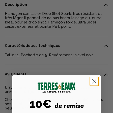
Description
Hameçon carnassier Drop Shot Spark, très résistant et
très léger. Il permet de ne pas brider la nage du leurre.
Idéal pour le drop shot. Hameçon forgé, ultra léger,
œillet extérieur et pointe Park point.
Caractéristiques techniques
Taille : 1. Pochette de 5. Revêtement : nickel noir.
Avis clients
Il n'y a pas encore d'avis pour ce produit - Soyez le
premier à rédiger un avis
10€
Chez Terres & Eaux, les avis sont 100% certifiés : seuls
nos clients ayant réellement acheté nos produits
de remise
peuvent laisser un avis