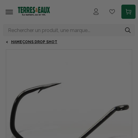
Aller au contenu principal
HAMEÇONS DROP SHOT