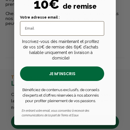
10€
premier à rédiger un avis
de remise
Chez Terres & Eaux, les avis sont 100% certifiés : seuls
Votre adresse email :
nos clients ayant réellement acheté nos produits
peuvent laisser un avis
Inscrivez-vous dès maintenant et profitez
Publier un avis
de vos 10€ de remise dès 69€ d'achats
(valable uniquement en livraison à
domicile)
JE M’INSCRIS
TERRES & EAUX
La carte avantages
Bénéficiez de contenus exclusifs, de conseils
Cumulez des points passions et convertissez-
d’experts et d’offres réservées à nos abonnés
les en bons cadeaux. Bénéficiez également de
pour profiter pleinement de vos passions.
nombreux autres avantages.
En entrant votre email, vous consentez à recevoir des
communications de la part de Terres et Eaux
Découvrez tous ses avantages