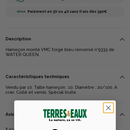
Paiement en 3X ou 4X sans frais dès 390€
Description
Hameçon monté VMC forgé bleu renversé n°9333 de
WATER QUEEN.
Caractéristiques techniques
Vendu par 10. Taille hameçon : 10. Diamètre : 20/100. A
cran. Collé et vernis. Spécial truite.
Avis clients
Il n'y a pas encore d'avis pour ce produit - Soyez le