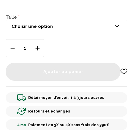
bouillettes en montage cheveu ou à l'aide d'un bait band, que
ce soit au method feeder, au pellet waggler ou en pêche au
coup avec une canne à carpe.
Taille
Ajouter au panier
Délai moyen d’envoi : 1 à 3 jours ouvrés
Retours et échanges
Paiement en 3X ou 4X sans frais dès 390€