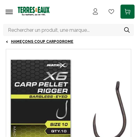
Aller au contenu principal
HAMEÇONS COUP CARPODROME