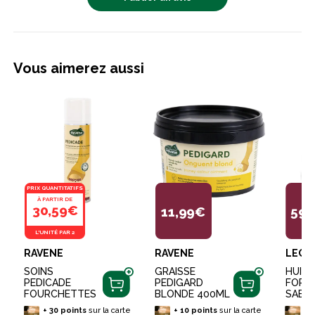
Vous aimerez aussi
PRIX QUANTITATIFS
À PARTIR DE
30,59€
11,99€
59,
L'UNITÉ PAR 2
RAVENE
RAVENE
LEOV
SOINS
GRAISSE
HUILE
PEDICADE
PEDIGARD
FORTI
FOURCHETTES
BLONDE 400ML
SABO
+
30
points
sur la carte
+
10
points
sur la carte
+
5