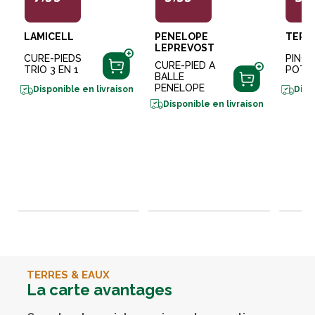
LAMICELL
PENELOPE
TERZ
LEPREVOST
CURE-PIEDS
PINCE
CURE-PIED A
TRIO 3 EN 1
POT N
BALLE
PENELOPE
Disponible en livraison
Disp
Disponible en livraison
TERRES & EAUX
La carte avantages