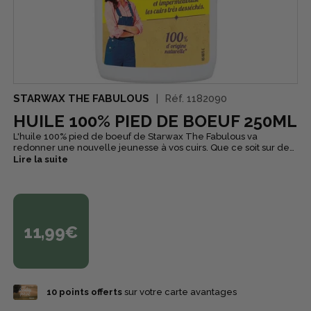
STARWAX THE FABULOUS
Réf.
1182090
HUILE 100% PIED DE BOEUF 250ML
L'huile 100% pied de boeuf de Starwax The Fabulous va
redonner une nouvelle jeunesse à vos cuirs. Que ce soit sur des
chaussures, sacs, ou vestes en cuir, l'huile 100% pied de boeuf
Lire la suite
nourrit, protège et imperméabilise les cuirs neufs et anciens tout
en apportant une souplesse et une brillance incomparables.
C'est une huile d'origine naturelle.
11,99€
10
points offerts
sur votre carte avantages