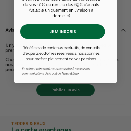
de vos 10€ de remise dès 69€ d'achats
(valable uniquement en livraison à
domicile)
Avis clients
JE M’INSCRIS
Il n'y a pas encore d'avis pour ce produit - Soyez le
Bénéficiez de contenus exclusifs, de conseils
premier à rédiger un avis
d’experts et d’offres réservées à nos abonnés
pour profiter pleinement de vos passions.
Chez Terres & Eaux, les avis sont 100% certifiés : seuls
nos clients ayant réellement acheté nos produits
peuvent laisser un avis
En entrant votre email, vous consentez à recevoir des
communications de la part de Terres et Eaux
Publier un avis
TERRES & EAUX
La carte avantages