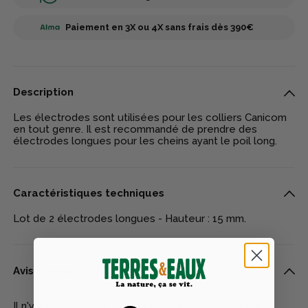
Paiement en 3X ou 4X sans frais dès 390€
Description
Les électrodes sont utilisées pour les colliers Canicom
en tout genre. Il est recommandé de prendre des
électrodes longues pour les cheins ayant le poil long.
Caractéristiques techniques
Lot de 2 électrodes longues - Hauteur : 15 mm.
Avis clients
Il n'y a pas encore d'avis pour ce produit - Soyez le