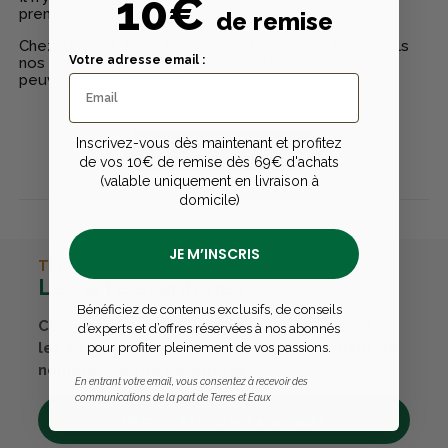
10€
premier à rédiger un avis
de remise
Chez Terres & Eaux, les avis sont 100% certifiés : seuls
Votre adresse email :
nos clients ayant réellement acheté nos produits
peuvent laisser un avis
Inscrivez-vous dès maintenant et profitez
Publier un avis
de vos 10€ de remise dès 69€ d'achats
(valable uniquement en livraison à
domicile)
JE M’INSCRIS
TERRES & EAUX
La carte avantages
Bénéficiez de contenus exclusifs, de conseils
Cumulez des points passions et convertissez-
d’experts et d’offres réservées à nos abonnés
les en bons cadeaux. Bénéficiez également de
pour profiter pleinement de vos passions.
nombreux autres avantages.
En entrant votre email, vous consentez à recevoir des
communications de la part de Terres et Eaux
Découvrez tous ses avantages