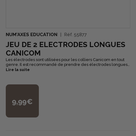
NUM'AXES EDUCATION
Réf.
55877
JEU DE 2 ELECTRODES LONGUES
CANICOM
Les électrodes sont utilisées pour les colliers Canicom en tout
genre. Il est recommandé de prendre des électrodes longues
pour les cheins ayant le poil long.
Lire la suite
9,99€